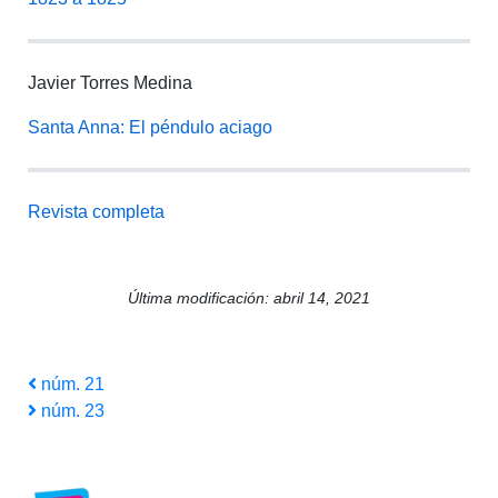
Javier Torres Medina
Santa Anna: El péndulo aciago
Revista completa
Última modificación: abril 14, 2021
Navegación
Entrada
núm. 21
anterior
Siguiente
núm. 23
de
entrada
entradas