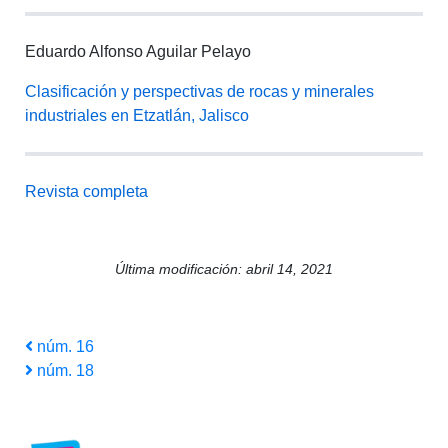
Eduardo Alfonso Aguilar Pelayo
Clasificación y perspectivas de rocas y minerales
industriales en Etzatlán, Jalisco
Revista completa
Última modificación: abril 14, 2021
Navegación
Entrada
núm. 16
anterior
Siguiente
núm. 18
de
entrada
entradas