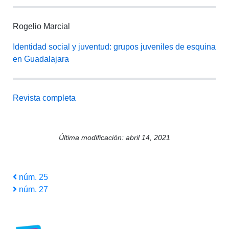
Rogelio Marcial
Identidad social y juventud: grupos juveniles de esquina
en Guadalajara
Revista completa
Última modificación: abril 14, 2021
Navegación
Entrada
núm. 25
anterior
Siguiente
núm. 27
de
entrada
entradas