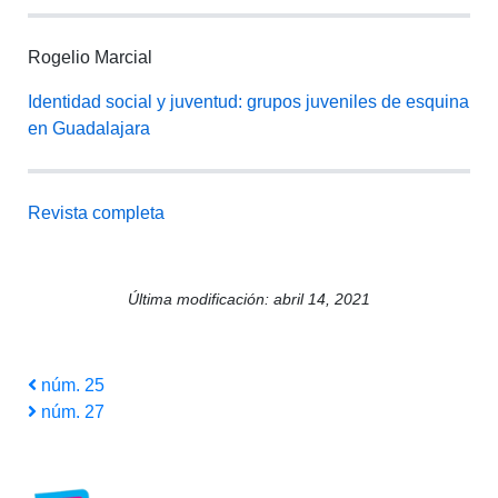
Rogelio Marcial
Identidad social y juventud: grupos juveniles de esquina
en Guadalajara
Revista completa
Última modificación: abril 14, 2021
Navegación
Entrada
núm. 25
anterior
Siguiente
núm. 27
de
entrada
entradas